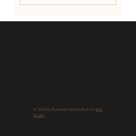
Why Shockwave Therapy is Right For You
© 2035 by Business Name. Built on
Wix
Studio