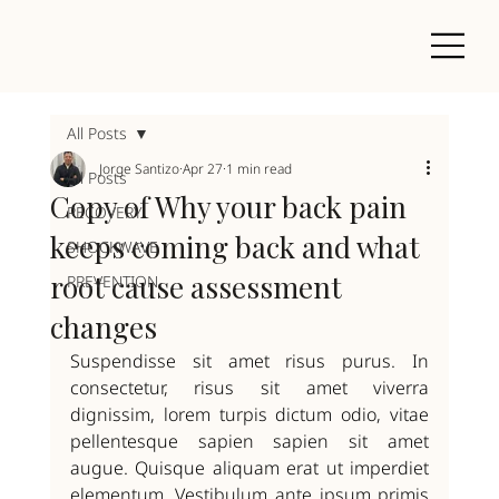
All Posts
Jorge Santizo
Apr 27
1 min read
All Posts
Copy of Why your back pain
RECOVERY
keeps coming back and what
SHOCKWAVE
root cause assessment
PREVENTION
changes
Suspendisse sit amet risus purus. In 
consectetur, risus sit amet viverra 
dignissim, lorem turpis dictum odio, vitae 
pellentesque sapien sapien sit amet 
augue. Quisque aliquam erat ut imperdiet 
elementum. Vestibulum ante ipsum primis 